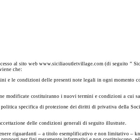
esso al sito web www.siciliaoutletvillage.com (di seguito ” Sici
nviene che:
termini e le condizioni delle presenti note legali in ogni momento
me modificate costituiranno i nuovi termini e condizioni a cui sa
itica specifica di protezione dei diritti di privativa della Socie
cettazione delle condizioni generali di seguito illustrate.
 genere riguardanti – a titolo esemplificativo e non limitativo – k
no proposti per fini meramente informativi e non costituiscono, 