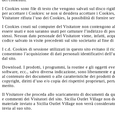
I Cookies sono file di testo che vengono salvati sul disco rigi
per accettare i Cookies: se non si desidera accettare i Cookies,
Visitatore rifiuta l’uso dei Cookies, la possibilità di fornire se
I Cookies creati sul computer del Visitatore non contengono a
essere usati e non saranno usati per catturare l’indirizzo di pos
stessi. Nessun dato personale del Visitatore viene, infatti, acq
codice salvato in visite precedenti sul sito societario al fine di
I c.d. Cookies di sessione utilizzati in questo sito evitano il 
consentono l’acquisizione di dati personali identificativi dell’ut
dal sito.
Download. I prodotti, i programmi, la routine e gli oggetti e
software, ecc., salvo diversa indicazione, sono liberamente e gr
al contenuto dei documenti o alle caratteristiche dei prodott
copyright, diritti d’uso e/o copia dei rispettivi proprietari, pert
merito.
Il Visitatore che proceda allo scaricamento di documenti da que
e commenti dei Visitatori del sito. Sicilia Outlet Village non 
materiale inviato a Sicilia Outlet Village non verrà considerat
invia al suo sito.