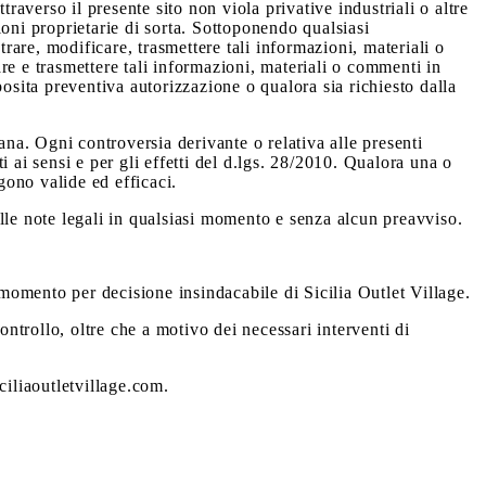
raverso il presente sito non viola privative industriali o altre
ioni proprietarie di sorta. Sottoponendo qualsiasi
trare, modificare, trasmettere tali informazioni, materiali o
care e trasmettere tali informazioni, materiali o commenti in
sita preventiva autorizzazione o qualora sia richiesto dalla
ana. Ogni controversia derivante o relativa alle presenti
 ai sensi e per gli effetti del d.lgs. 28/2010. Qualora una o
gono valide ed efficaci.
delle note legali in qualsiasi momento e senza alcun preavviso.
 momento per decisione insindacabile di Sicilia Outlet Village.
ontrollo, oltre che a motivo dei necessari interventi di
ciliaoutletvillage.com.