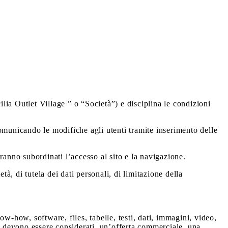
lia Outlet Village ” o “Società”) e disciplina le condizioni
 comunicando le modifiche agli utenti tramite inserimento delle
ranno subordinati l’accesso al sito e la navigazione.
tà, di tutela dei dati personali, di limitazione della
now-how, software, files, tabelle, testi, dati, immagini, video,
né devono essere considerati, un’offerta commerciale, una