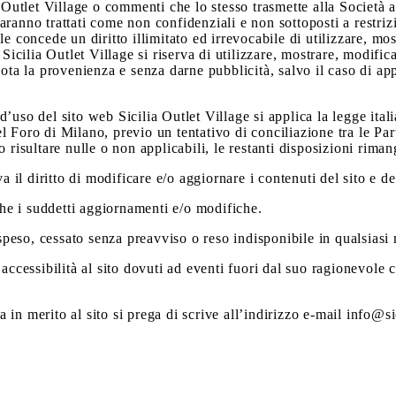
 Outlet Village o commenti che lo stesso trasmette alla Società att
ranno trattati come non confidenziali e non sottoposti a restriz
e concede un diritto illimitato ed irrevocabile di utilizzare, mos
 Sicilia Outlet Village si riserva di utilizzare, mostrare, modifi
 la provenienza e senza darne pubblicità, salvo il caso di appo
uso del sito web Sicilia Outlet Village si applica la legge itali
Foro di Milano, previo un tentativo di conciliazione tra le Parti
 risultare nulle o non applicabili, le restanti disposizioni riman
va il diritto di modificare e/o aggiornare i contenuti del sito e 
nche i suddetti aggiornamenti e/o modifiche.
sospeso, cessato senza preavviso o reso indisponibile in qualsiasi
accessibilità al sito dovuti ad eventi fuori dal suo ragionevole c
in merito al sito si prega di scrive all’indirizzo e-mail info@si