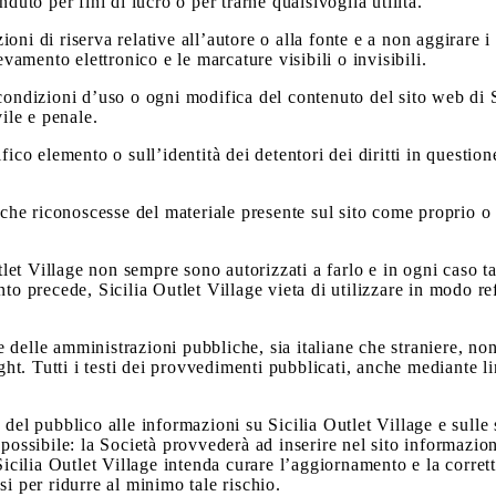
duto per fini di lucro o per trarne qualsivoglia utilità.
ni di riserva relative all’autore o alla fonte e a non aggirare i
evamento elettronico e le marcature visibili o invisibili.
condizioni d’uso o ogni modifica del contenuto del sito web di S
vile e penale.
fico elemento o sull’identità dei detentori dei diritti in questi
 che riconoscesse del materiale presente sul sito come proprio o 
tlet Village non sempre sono autorizzati a farlo e in ogni caso ta
quanto precede, Sicilia Outlet Village vieta di utilizzare in modo 
o e delle amministrazioni pubbliche, sia italiane che straniere, n
ght. Tutti i testi dei provvedimenti pubblicati, anche mediante li
del pubblico alle informazioni su Sicilia Outlet Village e sulle s
 possibile: la Società provvederà ad inserire nel sito informazio
lia Outlet Village intenda curare l’aggiornamento e la correttez
i per ridurre al minimo tale rischio.