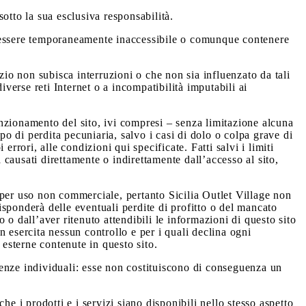
otto la sua esclusiva responsabilità.
be essere temporaneamente inaccessibile o comunque contenere
zio non subisca interruzioni o che non sia influenzato da tali
iverse reti Internet o a incompatibilità imputabili ai
nzionamento del sito, ivi compresi – senza limitazione alcuna
tipo di perdita pecuniaria, salvo i casi di dolo o colpa grave di
rrori, alle condizioni qui specificate. Fatti salvi i limiti
a causati direttamente o indirettamente dall’accesso al sito,
 per uso non commerciale, pertanto Sicilia Outlet Village non
risponderà delle eventuali perdite di profitto o del mancato
o o dall’aver ritenuto attendibili le informazioni di questo sito
on esercita nessun controllo e per i quali declina ogni
 esterne contenute in questo sito.
genze individuali: esse non costituiscono di conseguenza un
che i prodotti e i servizi siano disponibili nello stesso aspetto