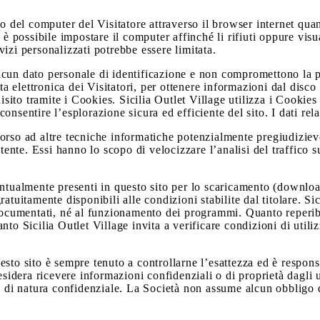
do del computer del Visitatore attraverso il browser internet qu
 è possibile impostare il computer affinché li rifiuti oppure vis
rvizi personalizzati potrebbe essere limitata.
lcun dato personale di identificazione e non compromettono la p
ta elettronica dei Visitatori, per ottenere informazioni dal disco
uisito tramite i Cookies. Sicilia Outlet Village utilizza i Cooki
 consentire l’esplorazione sicura ed efficiente del sito. I dati re
ricorso ad altre tecniche informatiche potenzialmente pregiudiziev
ente. Essi hanno lo scopo di velocizzare l’analisi del traffico su I
ventualmente presenti in questo sito per lo scaricamento (down
atuitamente disponibili alle condizioni stabilite dal titolare. S
i documentati, né al funzionamento dei programmi. Quanto reperib
anto Sicilia Outlet Village invita a verificare condizioni di utiliz
sto sito è sempre tenuto a controllarne l’esattezza ed è responsa
desidera ricevere informazioni confidenziali o di proprietà dagli
o di natura confidenziale. La Società non assume alcun obbligo di