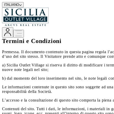
ITALIANO
Termini e Condizioni
Premessa. Il documento contenuto in questa pagina regola l’acc
d’uso del sito stesso. Il Visitatore prende atto e comunque co
a) Sicilia Outlet Village si riserva il diritto di modificare i 
nuove note legali nel sito;
b) dal momento del loro inserimento nel sito, le note legali co
Le informazioni contenute in questo sito sono soggette ad una pol
responsabilità della Società.
L’accesso e la consultazione di questo sito comporta la piena ac
Contenuti del sito. Tutti i dati, le informazioni, i materiali in
suoni, logo, icone, ecc. presenti all’interno di questo sito so