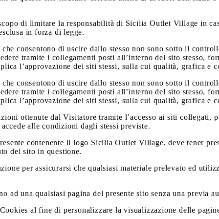
copo di limitare la responsabilità di Sicilia Outlet Village in c
esclusa in forza di legge.
o che consentono di uscire dallo stesso non sono sotto il controll
cedere tramite i collegamenti posti all’interno del sito stesso, fo
lica l’approvazione dei siti stessi, sulla cui qualità, grafica e 
o che consentono di uscire dallo stesso non sono sotto il controll
cedere tramite i collegamenti posti all’interno del sito stesso, fo
lica l’approvazione dei siti stessi, sulla cui qualità, grafica e 
zioni ottenute dal Visitatore tramite l’accesso ai siti collegati
 si accede alle condizioni dagli stessi previste.
esente contenente il logo Sicilia Outlet Village, deve tener pres
o del sito in questione.
ione per assicurarsi che qualsiasi materiale prelevato ed utilizza
no ad una qualsiasi pagina del presente sito senza una previa aut
 i Cookies al fine di personalizzare la visualizzazione delle pag