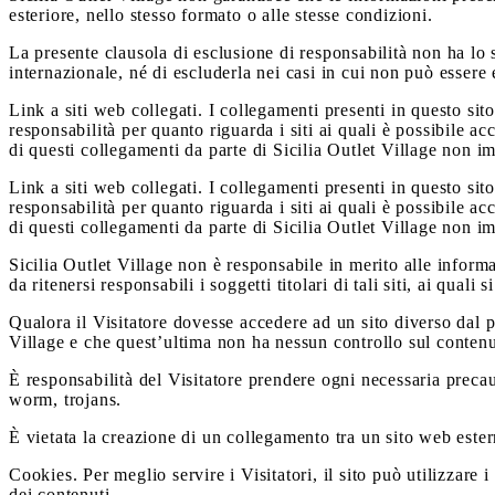
esteriore, nello stesso formato o alle stesse condizioni.
La presente clausola di esclusione di responsabilità non ha lo s
internazionale, né di escluderla nei casi in cui non può essere 
Link a siti web collegati. I collegamenti presenti in questo sit
responsabilità per quanto riguarda i siti ai quali è possibile ac
di questi collegamenti da parte di Sicilia Outlet Village non imp
Link a siti web collegati. I collegamenti presenti in questo sit
responsabilità per quanto riguarda i siti ai quali è possibile ac
di questi collegamenti da parte di Sicilia Outlet Village non imp
Sicilia Outlet Village non è responsabile in merito alle informa
da ritenersi responsabili i soggetti titolari di tali siti, ai quali
Qualora il Visitatore dovesse accedere ad un sito diverso dal pr
Village e che quest’ultima non ha nessun controllo sul contenut
È responsabilità del Visitatore prendere ogni necessaria precauz
worm, trojans.
È vietata la creazione di un collegamento tra un sito web ester
Cookies. Per meglio servire i Visitatori, il sito può utilizzare
dei contenuti.