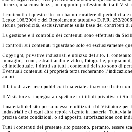
licenza, una consulenza, un rapporto professionale tra il Visita
I contenuti di questo sito non hanno carattere di periodicità 
Legge 106/2004 e del Regolamento attuativo D.P.R. 252/2006 su
alcuna periodicità, esclusivamente sulla base dei contributi d
La gestione e il controllo dei contenuti sono effettuati da Sicil
I controlli sui contenuti riguardano solo ed esclusivamente quel
Copyright, privative industriali e utilizzo del sito. Il contenut
immagini, icone, estratti audio e video, fotografie, programmi,
ed intellettuale. I diritti su tutti i contenuti del sito sono di
Eventuali contenuti di proprietà terza recheranno l’indicazione d
autori.
Il fatto di aver reso pubblico il materiale attraverso il sito non c
Il Visitatore si impegna a rispettare i diritti di privativa di Sici
I materiali del sito possono essere utilizzati dal Visitatore pe
industriali e di ogni altra regola vigente in materia. Tuttavia 
precisa dette condizioni, o ad apposita autorizzazione con indi
Tutti i contenuti del presente sito possono, pertanto, essere sc