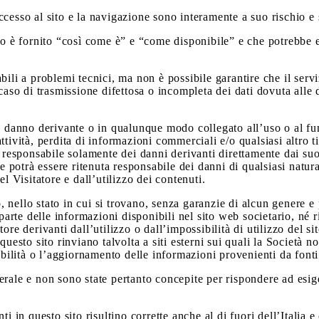
cesso al sito e la navigazione sono interamente a suo rischio e s
sito è fornito “così come è” e “come disponibile” e che potreb
ili a problemi tecnici, ma non è possibile garantire che il servi
caso di trasmissione difettosa o incompleta dei dati dovuta alle d
 o danno derivante o in qualunque modo collegato all’uso o al fu
’attività, perdita di informazioni commerciali e/o qualsiasi altro 
responsabile solamente dei danni derivanti direttamente dai suoi e
ge potrà essere ritenuta responsabile dei danni di qualsiasi natur
l Visitatore e dall’utilizzo dei contenuti.
 nello stato in cui si trovano, senza garanzie di alcun genere e
 parte delle informazioni disponibili nel sito web societario, né 
re derivanti dall’utilizzo o dall’impossibilità di utilizzo del sit
uesto sito rinviano talvolta a siti esterni sui quali la Società n
abilità o l’aggiornamento delle informazioni provenienti da fonti
erale e non sono state pertanto concepite per rispondere ad esi
 in questo sito risultino corrette anche al di fuori dell’Italia e 