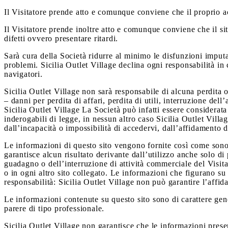
Il Visitatore prende atto e comunque conviene che il proprio ac
Il Visitatore prende inoltre atto e comunque conviene che il 
difetti ovvero presentare ritardi.
Sarà cura della Società ridurre al minimo le disfunzioni imputab
problemi. Sicilia Outlet Village declina ogni responsabilità in 
navigatori.
Sicilia Outlet Village non sarà responsabile di alcuna perdita
– danni per perdita di affari, perdita di utili, interruzione dell
Sicilia Outlet Village La Società può infatti essere considerata 
inderogabili di legge, in nessun altro caso Sicilia Outlet Villa
dall’incapacità o impossibilità di accedervi, dall’affidamento de
Le informazioni di questo sito vengono fornite così come sono,
garantisce alcun risultato derivante dall’utilizzo anche solo di
guadagno o dell’interruzione di attività commerciale del Visitato
o in ogni altro sito collegato. Le informazioni che figurano su q
responsabilità: Sicilia Outlet Village non può garantire l’affid
Le informazioni contenute su questo sito sono di carattere gen
parere di tipo professionale.
Sicilia Outlet Village non garantisce che le informazioni presenti