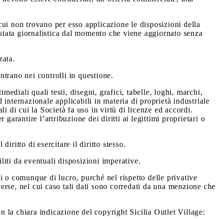
cui non trovano per esso applicazione le disposizioni della
stata giornalistica dal momento che viene aggiornato senza
zata.
entrano nei controlli in questione.
mediali quali testi, disegni, grafici, tabelle, loghi, marchi,
internazionale applicabili in materia di proprietà industriale
li di cui la Società fa uso in virtù di licenze ed accordi.
arantire l’attribuzione dei diritti ai legittimi proprietari o
diritto di esercitare il diritto stesso.
abiliti da eventuali disposizioni imperative.
ali o comunque di lucro, purché nel rispetto delle privative
iverse, nel cui caso tali dati sono corredati da una menzione che
on la chiara indicazione del copyright Sicilia Outlet Village: