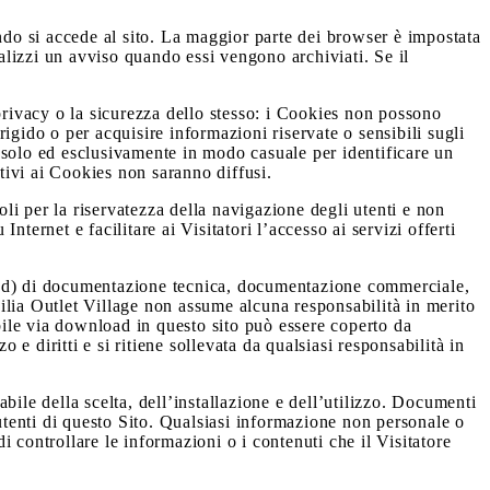
ando si accede al sito. La maggior parte dei browser è impostata
ualizzi un avviso quando essi vengono archiviati. Se il
rivacy o la sicurezza dello stesso: i Cookies non possono
 rigido o per acquisire informazioni riservate o sensibili sugli
es solo ed esclusivamente in modo casuale per identificare un
lativi ai Cookies non saranno diffusi.
oli per la riservatezza della navigazione degli utenti e non
nternet e facilitare ai Visitatori l’accesso ai servizi offerti
load) di documentazione tecnica, documentazione commerciale,
icilia Outlet Village non assume alcuna responsabilità in merito
ile via download in questo sito può essere coperto da
zo e diritti e si ritiene sollevata da qualsiasi responsabilità in
bile della scelta, dell’installazione e dell’utilizzo. Documenti
 utenti di questo Sito. Qualsiasi informazione non personale o
 controllare le informazioni o i contenuti che il Visitatore