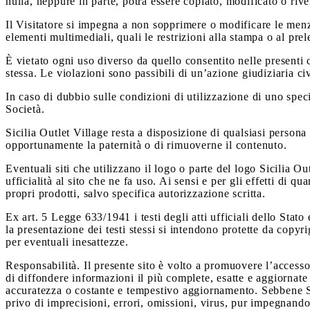
nulla, neppure in parte, potrà essere copiato, modificato o riven
Il Visitatore si impegna a non sopprimere o modificare le menzio
elementi multimediali, quali le restrizioni alla stampa o al prel
È vietato ogni uso diverso da quello consentito nelle presenti 
stessa. Le violazioni sono passibili di un’azione giudiziaria ci
In caso di dubbio sulle condizioni di utilizzazione di uno speci
Società.
Sicilia Outlet Village resta a disposizione di qualsiasi persona
opportunamente la paternità o di rimuoverne il contenuto.
Eventuali siti che utilizzano il logo o parte del logo Sicilia Ou
ufficialità al sito che ne fa uso. Ai sensi e per gli effetti di 
propri prodotti, salvo specifica autorizzazione scritta.
Ex art. 5 Legge 633/1941 i testi degli atti ufficiali dello Stat
la presentazione dei testi stessi si intendono protette da copyri
per eventuali inesattezze.
Responsabilità. Il presente sito è volto a promuovere l’accesso 
di diffondere informazioni il più complete, esatte e aggiornate
accuratezza o costante e tempestivo aggiornamento. Sebbene Sici
privo di imprecisioni, errori, omissioni, virus, pur impegnandos