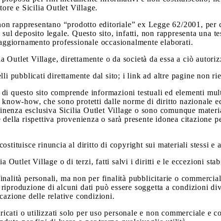
tore e Sicilia Outlet Village.
e non rappresentano “prodotto editoriale” ex Legge 62/2001, per 
l deposito legale. Questo sito, infatti, non rappresenta una te
i aggiornamento professionale occasionalmente elaborati.
ia Outlet Village, direttamente o da società da essa a ciò autoriz
li pubblicati direttamente dal sito; i link ad altre pagine non ri
o di questo sito comprende informazioni testuali ed elementi multi
 know-how, che sono protetti dalle norme di diritto nazionale ed 
 pertinenza esclusiva Sicilia Outlet Village o sono comunque materia
ella rispettiva provenienza o sarà presente idonea citazione per g
ostituisce rinuncia al diritto di copyright sui materiali stessi e al 
lia Outlet Village o di terzi, fatti salvi i diritti e le eccezioni st
r finalità personali, ma non per finalità pubblicitarie o commerci
la riproduzione di alcuni dati può essere soggetta a condizioni d
cazione delle relative condizioni.
aricati o utilizzati solo per uso personale e non commerciale e c