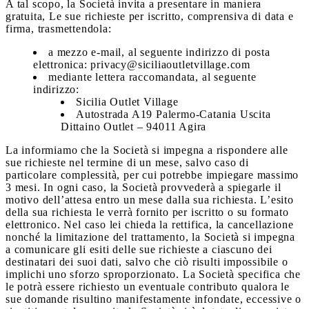
A tal scopo, la Società invita a presentare in maniera
gratuita, Le sue richieste per iscritto, comprensiva di data e
firma, trasmettendola:
a mezzo e-mail, al seguente indirizzo di posta
elettronica: privacy@siciliaoutletvillage.com
mediante lettera raccomandata, al seguente
indirizzo:
Sicilia Outlet Village
Autostrada A19 Palermo-Catania Uscita
Dittaino Outlet – 94011 Agira
La informiamo che la Società si impegna a rispondere alle
sue richieste nel termine di un mese, salvo caso di
particolare complessità, per cui potrebbe impiegare massimo
3 mesi. In ogni caso, la Società provvederà a spiegarle il
motivo dell’attesa entro un mese dalla sua richiesta. L’esito
della sua richiesta le verrà fornito per iscritto o su formato
elettronico. Nel caso lei chieda la rettifica, la cancellazione
nonché la limitazione del trattamento, la Società si impegna
a comunicare gli esiti delle sue richieste a ciascuno dei
destinatari dei suoi dati, salvo che ciò risulti impossibile o
implichi uno sforzo sproporzionato. La Società specifica che
le potrà essere richiesto un eventuale contributo qualora le
sue domande risultino manifestamente infondate, eccessive o