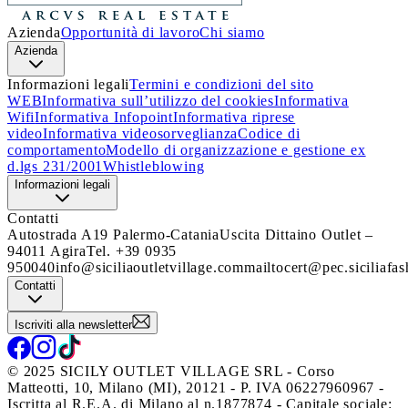
Azienda
Opportunità di lavoro
Chi siamo
Azienda
Informazioni legali
Termini e condizioni del sito
WEB
Informativa sull’utilizzo del cookies
Informativa
Wifi
Informativa Infopoint
Informativa riprese
video
Informativa videosorveglianza
Codice di
comportamento
Modello di organizzazione e gestione ex
d.lgs 231/2001
Whistleblowing
Informazioni legali
Contatti
Autostrada A19 Palermo-Catania
Uscita Dittaino Outlet –
94011 Agira
Tel. +39 0935
950040
info@siciliaoutletvillage.com
mailtocert@pec.siciliafas
Contatti
Iscriviti alla newsletter
© 2025 SICILY OUTLET VILLAGE SRL - Corso
Matteotti, 10, Milano (MI), 20121 - P. IVA 06227960967 -
Iscritta al R.E.A. di Milano al n.1877874 - Capitale sociale: