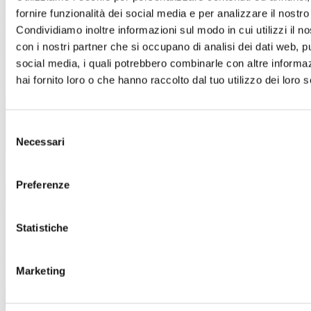
specificatamente formato in materia, nel rispetto e nella
fornire funzionalità dei social media e per analizzare il nostro 
tutela della riservatezza assoluta relativa all’identità dei
segnalanti e al contenuto delle segnalazioni.
Condividiamo inoltre informazioni sul modo in cui utilizzi il no
con i nostri partner che si occupano di analisi dei dati web, pu
Per maggiori dettagli su come verrà gestita la tua
segnalazione, consulta la procedura whistleblowing
social media, i quali potrebbero combinarle con altre informa
disponibile
qui
hai fornito loro o che hanno raccolto dal tuo utilizzo dei loro s
Selezione
Necessari
del
consenso
Azienda
Opportunità di lavoro
Chi siamo
Preferenze
Azienda
Informazioni legali
Termini e condizioni del sito
WEB
Informativa sull’utilizzo del cookies
Informativa
Statistiche
Wifi
Informativa Infopoint
Informativa riprese
video
Informativa videosorveglianza
Codice di
comportamento
Modello di organizzazione e gestione ex
Marketing
d.lgs 231/2001
Whistleblowing
Informazioni legali