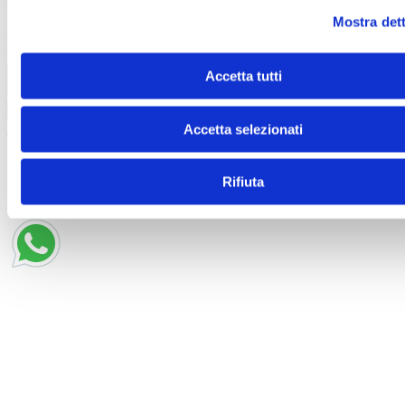
Contatti
Autostrada A19 Palermo-Catania
Uscita Dittaino Outlet –
Mostra dett
94011 Agira
Tel. +39 0935
950040
info@siciliaoutletvillage.com
mailtocert@pec.siciliafas
Contatti
Accetta tutti
Iscriviti alla newsletter
Accetta selezionati
© 2025 SICILY OUTLET VILLAGE SRL - Corso
Matteotti, 10, Milano (MI), 20121 - P. IVA 06227960967 -
Rifiuta
Iscritta al R.E.A. di Milano al n.1877874 - Capitale sociale:
euro 20.000.000,00 i.v.