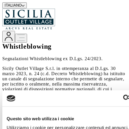
ITALIANO
Whistleblowing
Segnalazioni Whistleblowing ex D.Lgs. 24/2023.
Sicily Outlet Village S.r.l. in ottemperanza al D.Lgs. 30
marzo 2023, n. 24 (c.d. Decreto Whistleblowing) ha istituito
un canale di segnalazione interno che permette di segnalare,
per iscritto o oralmente, nella massima riservatezza,
violazioni di disposizioni normative nazionali, di cui i
soggetti segnalanti siano venuti a conoscenza nell’ambito del
proprio contesto lavorativo all’interno della Società
https://siciliaoutletvillage.whistlelink.com/
Questo sito web utilizza i cookie
Le segnalazioni sono indirizzate e gestite dal Gestore delle
Segnalazioni nominato dalla Società, soggetto autonomo e
Utilizziamo i cookie per personalizzare contenuti ed annunci,