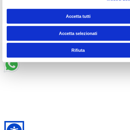
950040
info@siciliaoutletvillage.com
mailtocert@pec.siciliafas
Contatti
Accetta tutti
Iscriviti alla newsletter
Accetta selezionati
© 2025 SICILY OUTLET VILLAGE SRL - Corso
Matteotti, 10, Milano (MI), 20121 - P. IVA 06227960967 -
Iscritta al R.E.A. di Milano al n.1877874 - Capitale sociale:
Rifiuta
euro 20.000.000,00 i.v.