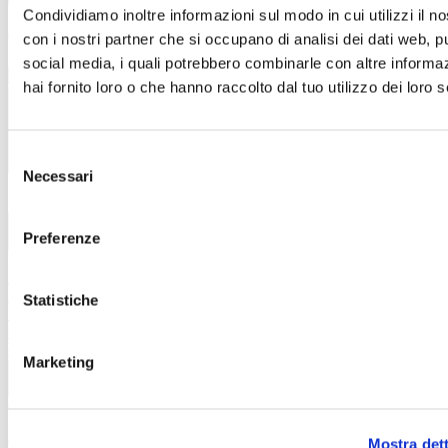
Condividiamo inoltre informazioni sul modo in cui utilizzi il no
Acconsento al trattamento dei dati personali secondo
quanto indicato nell'informativa disponibile
con i nostri partner che si occupano di analisi dei dati web, pu
Acconsento a iscrivermi alla newsletter
social media, i quali potrebbero combinarle con altre informa
Iscriviti
hai fornito loro o che hanno raccolto dal tuo utilizzo dei loro s
Selezione
Necessari
del
Azienda
Opportunità di lavoro
Chi siamo
consenso
Azienda
Preferenze
Informazioni legali
Termini e condizioni del sito
WEB
Informativa sull’utilizzo del cookies
Informativa
Wifi
Informativa Infopoint
Informativa riprese
Statistiche
video
Informativa videosorveglianza
Codice di
comportamento
Modello di organizzazione e gestione ex
d.lgs 231/2001
Whistleblowing
Marketing
Informazioni legali
Contatti
Autostrada A19 Palermo-Catania
Uscita Dittaino Outlet –
94011 Agira
Tel. +39 0935
Mostra dett