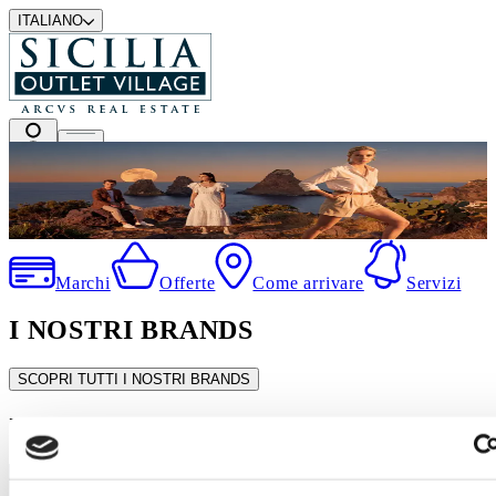
ITALIANO
I migliori marchi a prezzi outlet
Marchi
Offerte
Come arrivare
Servizi
I NOSTRI BRANDS
SCOPRI TUTTI I NOSTRI BRANDS
In evidenza
SALDI ESTIVI