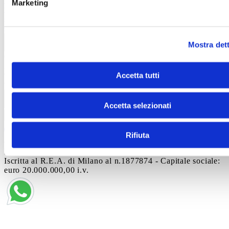
Marketing
video
Informativa videosorveglianza
Codice di
comportamento
Modello di organizzazione e gestione ex
d.lgs 231/2001
Whistleblowing
Informazioni legali
Mostra dett
Contatti
Autostrada A19 Palermo-Catania
Uscita Dittaino Outlet –
94011 Agira
Tel. +39 0935
Accetta tutti
950040
info@siciliaoutletvillage.com
mailtocert@pec.siciliafas
Contatti
Accetta selezionati
Iscriviti alla newsletter
Rifiuta
© 2025 SICILY OUTLET VILLAGE SRL - Corso
Matteotti, 10, Milano (MI), 20121 - P. IVA 06227960967 -
Iscritta al R.E.A. di Milano al n.1877874 - Capitale sociale:
euro 20.000.000,00 i.v.