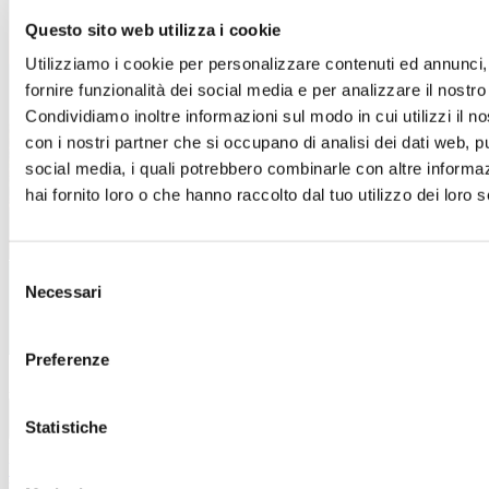
Questo sito web utilizza i cookie
Un’estate piena di occasioni!
Utilizziamo i cookie per personalizzare contenuti ed annunci,
Dal 4 luglio al 15 settembre
, a
Sicilia Outlet Village
fornire funzionalità dei social media e per analizzare il nostro 
arrivano i
Saldi
: nei negozi delle migliori firme italiane e
internazionali, troverai incredibili sconti sui prezzi outlet.
Condividiamo inoltre informazioni sul modo in cui utilizzi il no
con i nostri partner che si occupano di analisi dei dati web, pu
Approfitta di questa incredibile opportunità e lasciati
social media, i quali potrebbero combinarle con altre informa
ispirare.
hai fornito loro o che hanno raccolto dal tuo utilizzo dei loro s
Ti aspettiamo!
Scopri i dettagli
Selezione
Necessari
del
consenso
Preferenze
Azienda
Opportunità di lavoro
Chi siamo
Azienda
Statistiche
Informazioni legali
Termini e condizioni del sito
WEB
Informativa sull’utilizzo del cookies
Informativa
Wifi
Informativa Infopoint
Informativa riprese