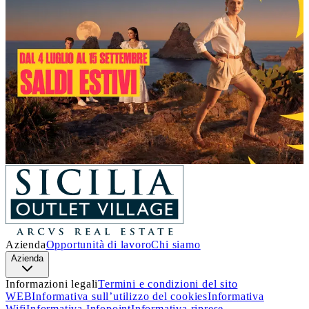
Un’estate piena di occasioni!
Dal 4 luglio al 15 settembre
, a
Sicilia Outlet Village
arrivano i
Saldi
: nei negozi delle migliori firme italiane e
internazionali, troverai incredibili sconti sui prezzi outlet.
Approfitta di questa incredibile opportunità e lasciati
ispirare.
Ti aspettiamo!
Scopri i dettagli
Azienda
Opportunità di lavoro
Chi siamo
Azienda
Informazioni legali
Termini e condizioni del sito
WEB
Informativa sull’utilizzo del cookies
Informativa
Wifi
Informativa Infopoint
Informativa riprese