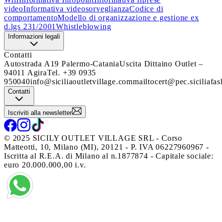
video
Informativa videosorveglianza
Codice di
comportamento
Modello di organizzazione e gestione ex
d.lgs 231/2001
Whistleblowing
Informazioni legali
Contatti
Autostrada A19 Palermo-Catania
Uscita Dittaino Outlet –
94011 Agira
Tel. +39 0935
950040
info@siciliaoutletvillage.com
mailtocert@pec.siciliafas
Contatti
Iscriviti alla newsletter
© 2025 SICILY OUTLET VILLAGE SRL - Corso
Matteotti, 10, Milano (MI), 20121 - P. IVA 06227960967 -
Iscritta al R.E.A. di Milano al n.1877874 - Capitale sociale:
euro 20.000.000,00 i.v.