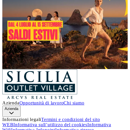
Un’estate piena di occasioni!
Dal 4 luglio al 15 settembre
, a
Sicilia Outlet Village
arrivano i
Saldi
: nei negozi delle migliori firme italiane e
internazionali, troverai incredibili sconti sui prezzi outlet.
Approfitta di questa incredibile opportunità e lasciati
ispirare.
Ti aspettiamo!
Scopri i dettagli
Azienda
Opportunità di lavoro
Chi siamo
Azienda
Informazioni legali
Termini e condizioni del sito
WEB
Informativa sull’utilizzo del cookies
Informativa
Wifi
Informativa Infopoint
Informativa riprese