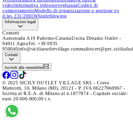
video
Informativa videosorveglianza
Codice di
comportamento
Modello di organizzazione e gestione ex
d.lgs 231/2001
Whistleblowing
Informazioni legali
Contatti
Autostrada A19 Palermo-Catania
Uscita Dittaino Outlet –
94011 Agira
Tel. +39 0935
950040
info@siciliaoutletvillage.com
mailtocert@pec.siciliafas
Contatti
Iscriviti alla newsletter
© 2025 SICILY OUTLET VILLAGE SRL - Corso
Matteotti, 10, Milano (MI), 20121 - P. IVA 06227960967 -
Iscritta al R.E.A. di Milano al n.1877874 - Capitale sociale:
euro 20.000.000,00 i.v.