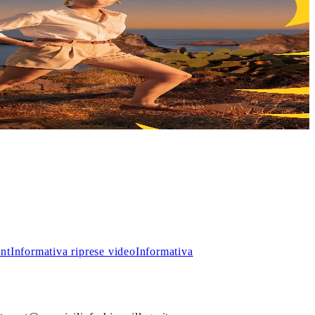
, troverai incredibili sconti sui prezzi outlet.
int
Informativa riprese video
Informativa