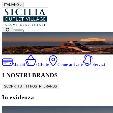
ITALIANO
I migliori marchi a prezzi outlet
Marchi
Offerte
Come arrivare
Servizi
I NOSTRI BRANDS
SCOPRI TUTTI I NOSTRI BRANDS
In evidenza
SALDI ESTIVI