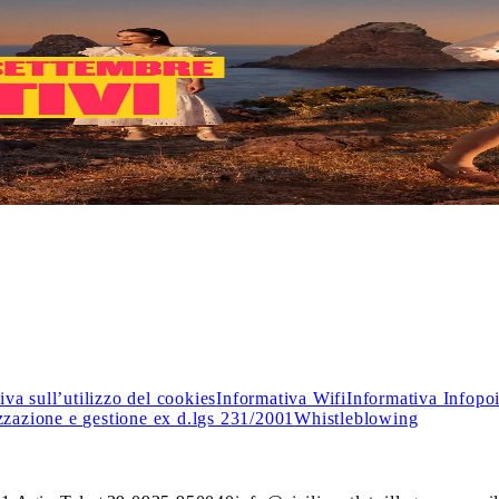
o i
Saldi
: nei negozi delle migliori firme italiane e internazionali
iva sull’utilizzo del cookies
Informativa Wifi
Informativa Infopo
zzazione e gestione ex d.lgs 231/2001
Whistleblowing