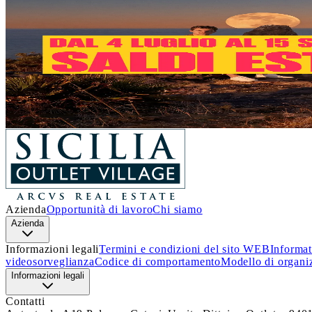
Un’estate piena di occasioni!
Dal 4 luglio al 15 settembre
, a
Sicilia Outlet Village
arrivan
Approfitta di questa incredibile opportunità e lasciati ispirare.
Ti aspettiamo!
Scopri i dettagli
Azienda
Opportunità di lavoro
Chi siamo
Azienda
Informazioni legali
Termini e condizioni del sito WEB
Informat
videosorveglianza
Codice di comportamento
Modello di organi
Informazioni legali
Contatti