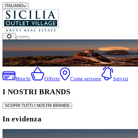
ITALIANO
I migliori marchi a prezzi outlet
Marchi
Offerte
Come arrivare
Servizi
I NOSTRI BRANDS
SCOPRI TUTTI I NOSTRI BRANDS
In evidenza
SALDI ESTIVI