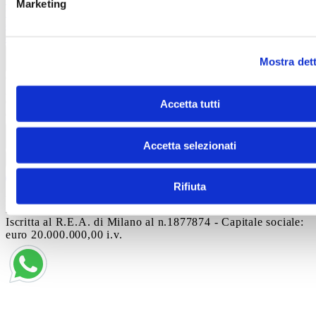
Marketing
video
Informativa videosorveglianza
Codice di
comportamento
Modello di organizzazione e gestione ex
d.lgs 231/2001
Whistleblowing
Informazioni legali
Mostra dett
Contatti
Autostrada A19 Palermo-Catania
Uscita Dittaino Outlet –
94011 Agira
Tel. +39 0935
Accetta tutti
950040
info@siciliaoutletvillage.com
mailtocert@pec.siciliafas
Contatti
Accetta selezionati
Iscriviti alla newsletter
Rifiuta
© 2025 SICILY OUTLET VILLAGE SRL - Corso
Matteotti, 10, Milano (MI), 20121 - P. IVA 06227960967 -
Iscritta al R.E.A. di Milano al n.1877874 - Capitale sociale:
euro 20.000.000,00 i.v.