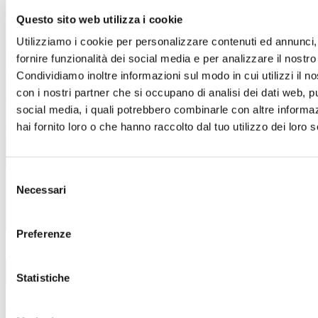
Questo sito web utilizza i cookie
Un’estate piena di occasioni!
Utilizziamo i cookie per personalizzare contenuti ed annunci,
Dal 4 luglio al 15 settembre
, a
Sicilia Outlet Village
fornire funzionalità dei social media e per analizzare il nostro 
arrivano i
Saldi
: nei negozi delle migliori firme italiane e
internazionali, troverai incredibili sconti sui prezzi outlet.
Condividiamo inoltre informazioni sul modo in cui utilizzi il no
con i nostri partner che si occupano di analisi dei dati web, pu
Approfitta di questa incredibile opportunità e lasciati
social media, i quali potrebbero combinarle con altre informa
ispirare.
hai fornito loro o che hanno raccolto dal tuo utilizzo dei loro s
Ti aspettiamo!
Scopri i dettagli
Selezione
Necessari
del
consenso
Preferenze
Azienda
Opportunità di lavoro
Chi siamo
Azienda
Statistiche
Informazioni legali
Termini e condizioni del sito
WEB
Informativa sull’utilizzo del cookies
Informativa
Wifi
Informativa Infopoint
Informativa riprese