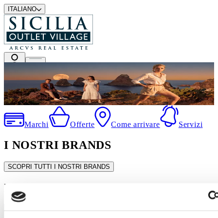
ITALIANO
I migliori marchi a prezzi outlet
Marchi
Offerte
Come arrivare
Servizi
I NOSTRI BRANDS
SCOPRI TUTTI I NOSTRI BRANDS
In evidenza
SALDI ESTIVI