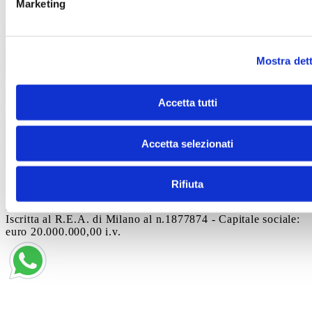
Marketing
video
Informativa videosorveglianza
Codice di
comportamento
Modello di organizzazione e gestione ex
d.lgs 231/2001
Whistleblowing
Informazioni legali
Mostra dett
Contatti
Autostrada A19 Palermo-Catania
Uscita Dittaino Outlet –
94011 Agira
Tel. +39 0935
Accetta tutti
950040
info@siciliaoutletvillage.com
mailtocert@pec.siciliafas
Contatti
Accetta selezionati
Iscriviti alla newsletter
Rifiuta
© 2025 SICILY OUTLET VILLAGE SRL - Corso
Matteotti, 10, Milano (MI), 20121 - P. IVA 06227960967 -
Iscritta al R.E.A. di Milano al n.1877874 - Capitale sociale:
euro 20.000.000,00 i.v.