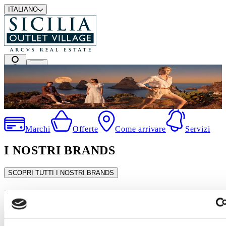
ITALIANO
I migliori marchi a prezzi outlet
Marchi
Offerte
Come arrivare
Servizi
I NOSTRI BRANDS
SCOPRI TUTTI I NOSTRI BRANDS
In evidenza
SALDI ESTIVI