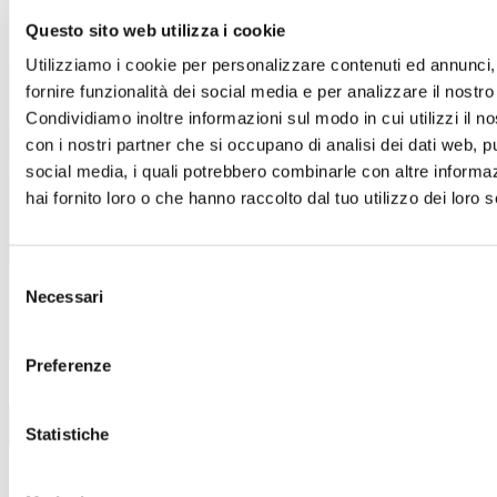
Questo sito web utilizza i cookie
Un’estate piena di occasioni!
Utilizziamo i cookie per personalizzare contenuti ed annunci,
Dal 4 luglio al 15 settembre
, a
Sicilia Outlet Village
fornire funzionalità dei social media e per analizzare il nostro 
arrivano i
Saldi
: nei negozi delle migliori firme italiane e
internazionali, troverai incredibili sconti sui prezzi outlet.
Condividiamo inoltre informazioni sul modo in cui utilizzi il no
con i nostri partner che si occupano di analisi dei dati web, pu
Approfitta di questa incredibile opportunità e lasciati
social media, i quali potrebbero combinarle con altre informa
ispirare.
hai fornito loro o che hanno raccolto dal tuo utilizzo dei loro s
Ti aspettiamo!
Scopri i dettagli
Selezione
Necessari
del
consenso
Preferenze
Azienda
Opportunità di lavoro
Chi siamo
Azienda
Statistiche
Informazioni legali
Termini e condizioni del sito
WEB
Informativa sull’utilizzo del cookies
Informativa
Wifi
Informativa Infopoint
Informativa riprese