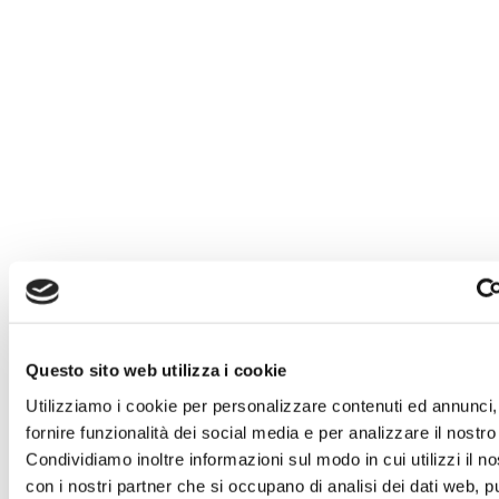
ITALIANO
Rebel Queen
Il brand
REBELQUEEN, con le sue collezioni metropolitane e
inconfondibilmente contemporanee, rappresenta un altro
aspetto dell’identità della donna. Il design pulito e minimale
dalla forte impronta vintage sono i segni distintivi del
guardaroba della nostra “Regina Ribelle” che si afferma per
la sua femminilità e il suo glamour moderno, sintesi perfetta
Questo sito web utilizza i cookie
di street style e bon ton urbano di ispirazione postmoderno.
Il contrappunto tra tessuti diversi che esaltano e valorizzano
Utilizziamo i cookie per personalizzare contenuti ed annunci,
la sinuosità della silhouette rappresentano l’eclettismo di cui
fornire funzionalità dei social media e per analizzare il nostro 
è capace la REBELQUEEN.
Condividiamo inoltre informazioni sul modo in cui utilizzi il no
Orari e contatti
con i nostri partner che si occupano di analisi dei dati web, pu