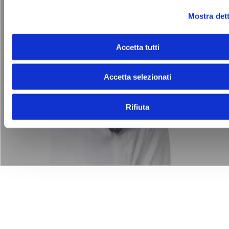
comportamento
Modello di organizzazione e gestione ex
d.lgs 231/2001
Whistleblowing
Mostra dett
Informazioni legali
Contatti
Accetta tutti
Autostrada A19 Palermo-Catania
Uscita Dittaino Outlet –
94011 Agira
Tel. +39 0935
950040
info@siciliaoutletvillage.com
mailtocert@pec.siciliafas
Accetta selezionati
Contatti
Iscriviti alla newsletter
Rifiuta
© 2025 SICILY OUTLET VILLAGE SRL - Corso
Matteotti, 10, Milano (MI), 20121 - P. IVA 06227960967 -
Iscritta al R.E.A. di Milano al n.1877874 - Capitale sociale:
euro 20.000.000,00 i.v.