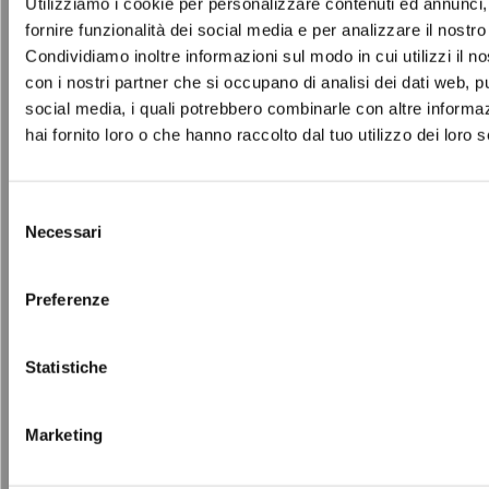
Utilizziamo i cookie per personalizzare contenuti ed annunci,
fornire funzionalità dei social media e per analizzare il nostro 
Tutte le offerte
Condividiamo inoltre informazioni sul modo in cui utilizzi il no
North Sails
con i nostri partner che si occupano di analisi dei dati web, pu
Dal
06 agosto 2026
Al
11 agosto 2026
social media, i quali potrebbero combinarle con altre informa
week 32 north sails
hai fornito loro o che hanno raccolto dal tuo utilizzo dei loro s
Ancora più saldi! TUTTO fino al -70% sul prezzo OUTLET.
Collezioni Primavera/Estate. Ti aspettiamo in store!
Selezione
Scopri
Necessari
del
consenso
Preferenze
Azienda
Opportunità di lavoro
Chi siamo
Statistiche
Azienda
Informazioni legali
Termini e condizioni del sito
Marketing
WEB
Informativa sull’utilizzo del cookies
Informativa
Wifi
Informativa Infopoint
Informativa riprese
video
Informativa videosorveglianza
Codice di