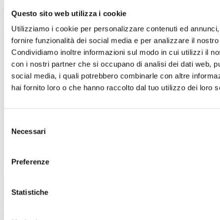
Questo sito web utilizza i cookie
Un’estate piena di occasioni!
Utilizziamo i cookie per personalizzare contenuti ed annunci,
Dal 4 luglio al 15 settembre
, a
Sicilia Outlet Village
fornire funzionalità dei social media e per analizzare il nostro 
arrivano i
Saldi
: nei negozi delle migliori firme italiane e
internazionali, troverai incredibili sconti sui prezzi outlet.
Condividiamo inoltre informazioni sul modo in cui utilizzi il no
con i nostri partner che si occupano di analisi dei dati web, pu
Approfitta di questa incredibile opportunità e lasciati
social media, i quali potrebbero combinarle con altre informa
ispirare.
hai fornito loro o che hanno raccolto dal tuo utilizzo dei loro s
Ti aspettiamo!
Scopri i dettagli
Selezione
Necessari
del
consenso
Preferenze
Azienda
Opportunità di lavoro
Chi siamo
Azienda
Statistiche
Informazioni legali
Termini e condizioni del sito
WEB
Informativa sull’utilizzo del cookies
Informativa
Wifi
Informativa Infopoint
Informativa riprese