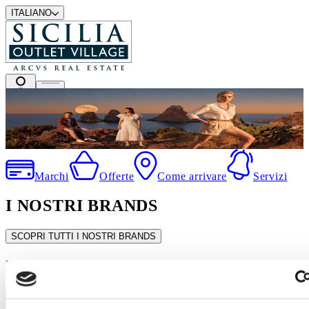
ITALIANO
I migliori marchi a prezzi outlet
Marchi
Offerte
Come arrivare
Servizi
I NOSTRI BRANDS
SCOPRI TUTTI I NOSTRI BRANDS
In evidenza
SALDI ESTIVI