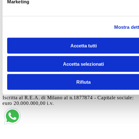
Marketing
video
Informativa videosorveglianza
Codice di
comportamento
Modello di organizzazione e gestione ex
d.lgs 231/2001
Whistleblowing
Informazioni legali
Mostra dett
Contatti
Autostrada A19 Palermo-Catania
Uscita Dittaino Outlet –
94011 Agira
Tel. +39 0935
Accetta tutti
950040
info@siciliaoutletvillage.com
mailtocert@pec.siciliafas
Contatti
Accetta selezionati
Iscriviti alla newsletter
Rifiuta
© 2025 SICILY OUTLET VILLAGE SRL - Corso
Matteotti, 10, Milano (MI), 20121 - P. IVA 06227960967 -
Iscritta al R.E.A. di Milano al n.1877874 - Capitale sociale:
euro 20.000.000,00 i.v.