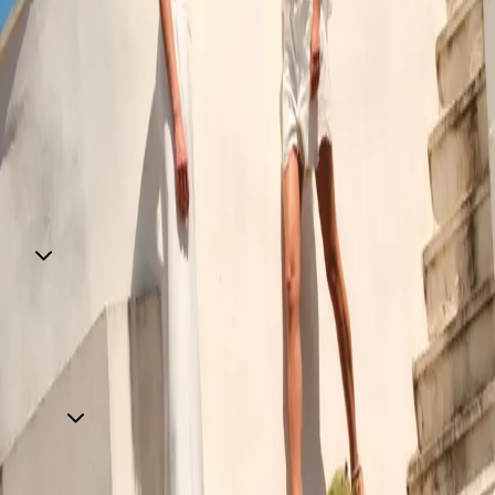
Orari e contatti
+390935692390
+390935692390
motivioutlet1385@miroglio.com
Trova il negozio sulla mappa
Azienda
Opportunità di lavoro
Chi siamo
Azienda
Informazioni legali
Termini e condizioni del sito
WEB
Informativa sull’utilizzo del cookies
Informativa
Wifi
Informativa Infopoint
Informativa riprese
video
Informativa videosorveglianza
Codice di
comportamento
Modello di organizzazione e gestione ex
d.lgs 231/2001
Whistleblowing
Informazioni legali
Contatti
Autostrada A19 Palermo-Catania
Uscita Dittaino Outlet –
94011 Agira
Tel. +39 0935