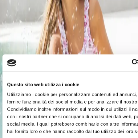
Monnalisa SpA, quotata all’AIM Italia dal 12
luglio 2018 e attiva nel settore dell’alta moda
per bambini, nasce ad Arezzo nel
1968.
L’azienda distribuisce in oltre 60 paesi,
sia nei flagship store diretti che nei principali
Department Store a livello globale e in oltre
500 negozi multimarca.
Offriamo ai nostri clienti il servizio di
Shopping a distanza, con possibilità di
visualizzare il nostro catalogo WhatsApp
Business.
Questo sito web utilizza i cookie
Pagamenti a distanza sicuri con Pay-by-Link &
Utilizziamo i cookie per personalizzare contenuti ed annunci,
Scalapay (Paga in 3 rate senza interessi).
Un
nostro consulente sarà lieto di darti il
fornire funzionalità dei social media e per analizzare il nostro 
benvenuto, contattaci al numero
Condividiamo inoltre informazioni sul modo in cui utilizzi il no
+393420473139
con i nostri partner che si occupano di analisi dei dati web, pu
social media, i quali potrebbero combinarle con altre informa
Orari e contatti
hai fornito loro o che hanno raccolto dal tuo utilizzo dei loro s