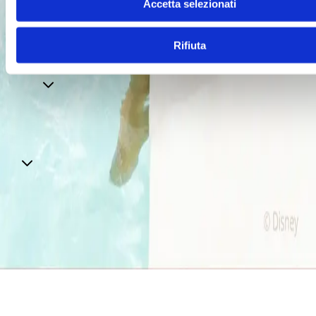
Accetta selezionati
WEB
Informativa sull’utilizzo del cookies
Informativa
Wifi
Informativa Infopoint
Informativa riprese
video
Informativa videosorveglianza
Codice di
Rifiuta
comportamento
Modello di organizzazione e gestione ex
d.lgs 231/2001
Whistleblowing
Informazioni legali
Contatti
Autostrada A19 Palermo-Catania
Uscita Dittaino Outlet –
94011 Agira
Tel. +39 0935
950040
info@siciliaoutletvillage.com
mailtocert@pec.siciliafas
Contatti
Iscriviti alla newsletter
© 2025 SICILY OUTLET VILLAGE SRL - Corso
Matteotti, 10, Milano (MI), 20121 - P. IVA 06227960967 -
Iscritta al R.E.A. di Milano al n.1877874 - Capitale sociale:
euro 20.000.000,00 i.v.