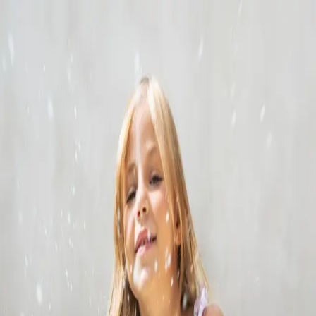
ITALIANO
Monnalisa
Il brand
Monnalisa propone collezioni 0-16 anni in stile romantico
contemporaneo. Accanto all’ alta qualità e allo stile Made in
Italy, investe in ricerca e sviluppo ed è molto sensibile alla
sostenibilità. È certificata ISO 14001 e ISO 9001. Ha un
sistema di responsabilità sociale certificato SA8000.
La sua solida identità e riconoscibilità derivano
dal sapiente ed attento coordinamento di temi
ed outfit con calzature e accessori, per un total
look fresco con dettagli sorprendenti ed unici.