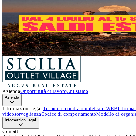
Un’estate piena di occasioni!
Dal 4 luglio al 15 settembre
, a
Sicilia Outlet Village
arrivan
Approfitta di questa incredibile opportunità e lasciati ispirare.
Ti aspettiamo!
Scopri i dettagli
Azienda
Opportunità di lavoro
Chi siamo
Azienda
Informazioni legali
Termini e condizioni del sito WEB
Informat
videosorveglianza
Codice di comportamento
Modello di organi
Informazioni legali
Contatti