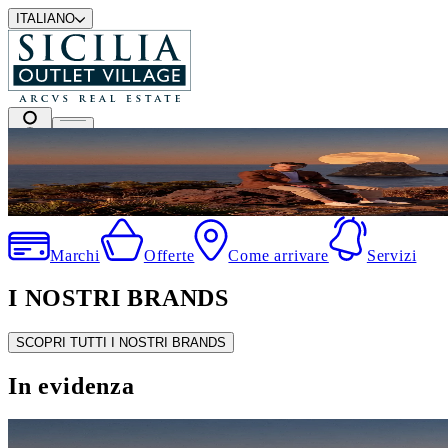
ITALIANO
I migliori marchi a prezzi outlet
Marchi
Offerte
Come arrivare
Servizi
I NOSTRI BRANDS
SCOPRI TUTTI I NOSTRI BRANDS
In evidenza
SALDI ESTIVI