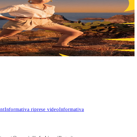
, troverai incredibili sconti sui prezzi outlet.
int
Informativa riprese video
Informativa