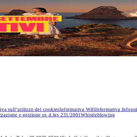
o i
Saldi
: nei negozi delle migliori firme italiane e internazionali
iva sull’utilizzo del cookies
Informativa Wifi
Informativa Infopo
zzazione e gestione ex d.lgs 231/2001
Whistleblowing