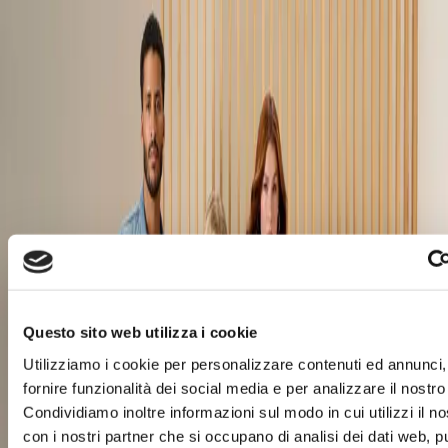
ITALIANO
Guess
Il brand
Noto per il suo stile europeo, la sua immagine
sofisticata e le sue collezioni glamour. GUESS
è uno dei marchi più conosciuti al mondo, con
uno stile che seduce il mondo intero attraverso i
suoi capi di abbigliamento e accessori, come
Questo sito web utilizza i cookie
borse, orologi, scarpe e altro ancora...
Utilizziamo i cookie per personalizzare contenuti ed annunci,
fornire funzionalità dei social media e per analizzare il nostro 
Orari e contatti
Condividiamo inoltre informazioni sul modo in cui utilizzi il no
0935594271
agira.jeans@guess.eu
con i nostri partner che si occupano di analisi dei dati web, pu