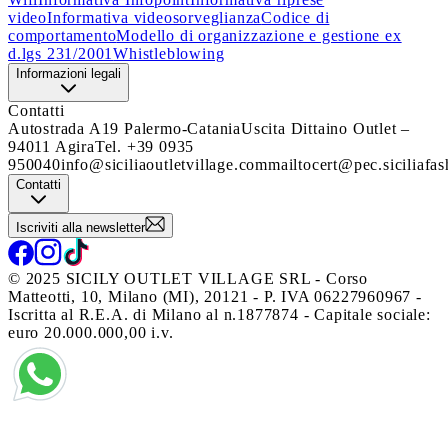
video
Informativa videosorveglianza
Codice di
comportamento
Modello di organizzazione e gestione ex
d.lgs 231/2001
Whistleblowing
Informazioni legali
Contatti
Autostrada A19 Palermo-Catania
Uscita Dittaino Outlet –
94011 Agira
Tel. +39 0935
950040
info@siciliaoutletvillage.com
mailtocert@pec.siciliafas
Contatti
Iscriviti alla newsletter
© 2025 SICILY OUTLET VILLAGE SRL - Corso
Matteotti, 10, Milano (MI), 20121 - P. IVA 06227960967 -
Iscritta al R.E.A. di Milano al n.1877874 - Capitale sociale:
euro 20.000.000,00 i.v.