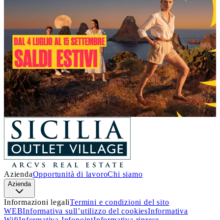
Un’estate piena di occasioni!
Dal 4 luglio al 15 settembre
, a
Sicilia Outlet Village
arrivano i
Saldi
: nei negozi delle migliori firme italiane e
internazionali, troverai incredibili sconti sui prezzi outlet.
Approfitta di questa incredibile opportunità e lasciati
ispirare.
Ti aspettiamo!
Scopri i dettagli
Azienda
Opportunità di lavoro
Chi siamo
Azienda
Informazioni legali
Termini e condizioni del sito
WEB
Informativa sull’utilizzo del cookies
Informativa
Wifi
Informativa Infopoint
Informativa riprese