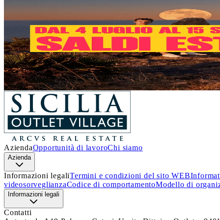
Un’estate piena di occasioni!
Dal 4 luglio al 15 settembre
, a
Sicilia Outlet Village
arrivan
Approfitta di questa incredibile opportunità e lasciati ispirare.
Ti aspettiamo!
Scopri i dettagli
Azienda
Opportunità di lavoro
Chi siamo
Azienda
Informazioni legali
Termini e condizioni del sito WEB
Informat
videosorveglianza
Codice di comportamento
Modello di organi
Informazioni legali
Contatti