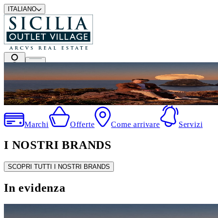
ITALIANO
I migliori marchi a prezzi outlet
Marchi
Offerte
Come arrivare
Servizi
I NOSTRI BRANDS
SCOPRI TUTTI I NOSTRI BRANDS
In evidenza
SALDI ESTIVI