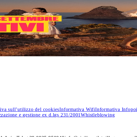
o i
Saldi
: nei negozi delle migliori firme italiane e internazionali
iva sull’utilizzo del cookies
Informativa Wifi
Informativa Infopo
zzazione e gestione ex d.lgs 231/2001
Whistleblowing