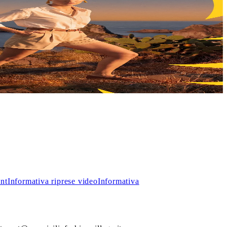
, troverai incredibili sconti sui prezzi outlet.
int
Informativa riprese video
Informativa