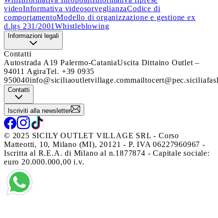
video
Informativa videosorveglianza
Codice di
comportamento
Modello di organizzazione e gestione ex
d.lgs 231/2001
Whistleblowing
Informazioni legali
Contatti
Autostrada A19 Palermo-Catania
Uscita Dittaino Outlet –
94011 Agira
Tel. +39 0935
950040
info@siciliaoutletvillage.com
mailtocert@pec.siciliafas
Contatti
Iscriviti alla newsletter
© 2025 SICILY OUTLET VILLAGE SRL - Corso
Matteotti, 10, Milano (MI), 20121 - P. IVA 06227960967 -
Iscritta al R.E.A. di Milano al n.1877874 - Capitale sociale:
euro 20.000.000,00 i.v.