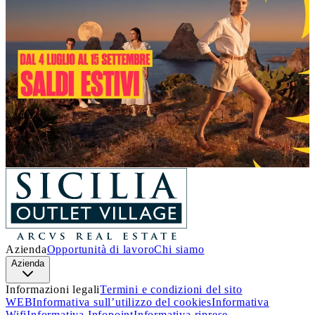
Un’estate piena di occasioni!
Dal 4 luglio al 15 settembre
, a
Sicilia Outlet Village
arrivano i
Saldi
: nei negozi delle migliori firme italiane e
internazionali, troverai incredibili sconti sui prezzi outlet.
Approfitta di questa incredibile opportunità e lasciati
ispirare.
Ti aspettiamo!
Scopri i dettagli
Azienda
Opportunità di lavoro
Chi siamo
Azienda
Informazioni legali
Termini e condizioni del sito
WEB
Informativa sull’utilizzo del cookies
Informativa
Wifi
Informativa Infopoint
Informativa riprese