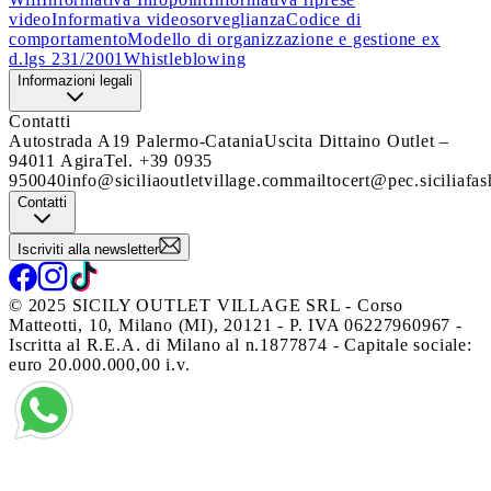
video
Informativa videosorveglianza
Codice di
comportamento
Modello di organizzazione e gestione ex
d.lgs 231/2001
Whistleblowing
Informazioni legali
Contatti
Autostrada A19 Palermo-Catania
Uscita Dittaino Outlet –
94011 Agira
Tel. +39 0935
950040
info@siciliaoutletvillage.com
mailtocert@pec.siciliafas
Contatti
Iscriviti alla newsletter
© 2025 SICILY OUTLET VILLAGE SRL - Corso
Matteotti, 10, Milano (MI), 20121 - P. IVA 06227960967 -
Iscritta al R.E.A. di Milano al n.1877874 - Capitale sociale:
euro 20.000.000,00 i.v.