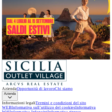
Un’estate piena di occasioni!
Dal 4 luglio al 15 settembre
, a
Sicilia Outlet Village
arrivano i
Saldi
: nei negozi delle migliori firme italiane e
internazionali, troverai incredibili sconti sui prezzi outlet.
Approfitta di questa incredibile opportunità e lasciati
ispirare.
Ti aspettiamo!
Scopri i dettagli
Azienda
Opportunità di lavoro
Chi siamo
Azienda
Informazioni legali
Termini e condizioni del sito
WEB
Informativa sull’utilizzo del cookies
Informativa
Wifi
Informativa Infopoint
Informativa riprese