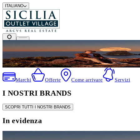
ITALIANO
I migliori marchi a prezzi outlet
Marchi
Offerte
Come arrivare
Servizi
I NOSTRI BRANDS
SCOPRI TUTTI I NOSTRI BRANDS
In evidenza
SALDI ESTIVI