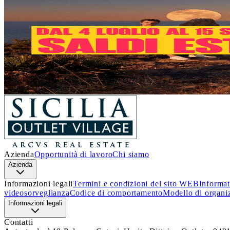
Un’estate piena di occasioni!
Dal 4 luglio al 15 settembre
, a
Sicilia Outlet Village
arrivan
Approfitta di questa incredibile opportunità e lasciati ispirare.
Ti aspettiamo!
Scopri i dettagli
Azienda
Opportunità di lavoro
Chi siamo
Azienda
Informazioni legali
Termini e condizioni del sito WEB
Informat
videosorveglianza
Codice di comportamento
Modello di organi
Informazioni legali
Contatti