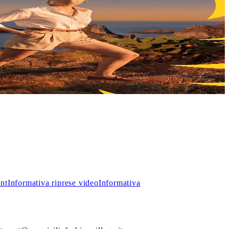
, troverai incredibili sconti sui prezzi outlet.
int
Informativa riprese video
Informativa