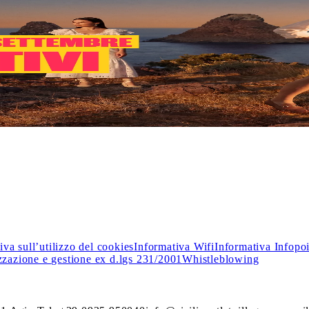
o i
Saldi
: nei negozi delle migliori firme italiane e internazionali
iva sull’utilizzo del cookies
Informativa Wifi
Informativa Infopo
zzazione e gestione ex d.lgs 231/2001
Whistleblowing