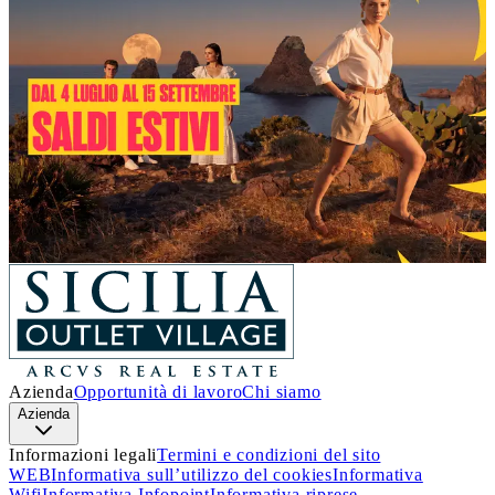
Un’estate piena di occasioni!
Dal 4 luglio al 15 settembre
, a
Sicilia Outlet Village
arrivano i
Saldi
: nei negozi delle migliori firme italiane e
internazionali, troverai incredibili sconti sui prezzi outlet.
Approfitta di questa incredibile opportunità e lasciati
ispirare.
Ti aspettiamo!
Scopri i dettagli
Azienda
Opportunità di lavoro
Chi siamo
Azienda
Informazioni legali
Termini e condizioni del sito
WEB
Informativa sull’utilizzo del cookies
Informativa
Wifi
Informativa Infopoint
Informativa riprese