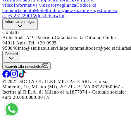
video
Informativa videosorveglianza
Codice di
comportamento
Modello di organizzazione e gestione ex
d.lgs 231/2001
Whistleblowing
Informazioni legali
Contatti
Autostrada A19 Palermo-Catania
Uscita Dittaino Outlet –
94011 Agira
Tel. +39 0935
950040
info@siciliaoutletvillage.com
mailtocert@pec.siciliafas
Contatti
Iscriviti alla newsletter
© 2025 SICILY OUTLET VILLAGE SRL - Corso
Matteotti, 10, Milano (MI), 20121 - P. IVA 06227960967 -
Iscritta al R.E.A. di Milano al n.1877874 - Capitale sociale:
euro 20.000.000,00 i.v.